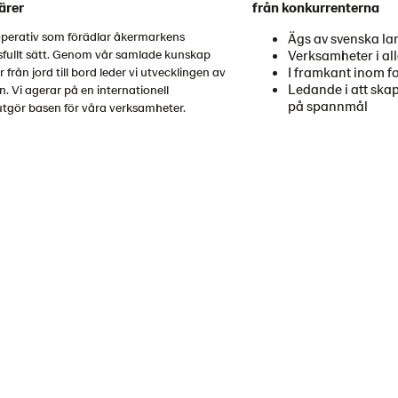
ärer
från konkurrenterna
operativ som förädlar åkermarkens
Ägs av svenska la
Verksamheter i alla
rsfullt sätt. Genom vår samlade kunskap
I framkant inom f
från jord till bord leder vi utvecklingen av
Ledande i att ska
 Vi agerar på en internationell
på spannmål
tgör basen för våra verksamheter.