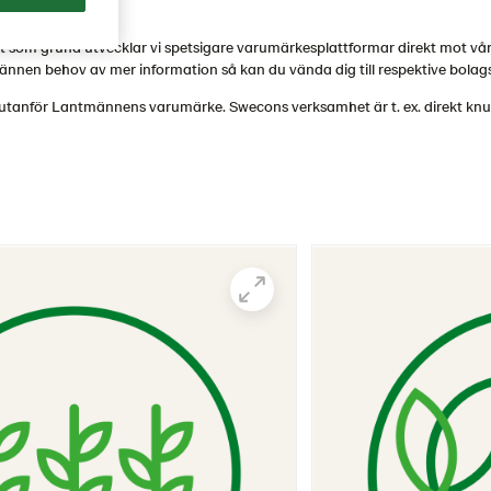
som grund utvecklar vi spetsigare varumärkesplattformar direkt mot vå
nnen behov av mer information så kan du vända dig till respektive bola
er utanför Lantmännens varumärke. Swecons verksamhet är t. ex. direkt knu