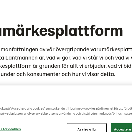
umärkesplattform
mmanfattningen av vår övergripande varumärkesplat
ka Lantmännen är, vad vi gör, vad vi står vi och vad vi 
splattform är grunden för allt vi erbjuder, vad vi bid
kunder och konsumenter och hur vi visar detta.
kesplattform omfattar alla verksamheter, varumärke
Målet är att ha ett kundfokuserat arbetssätt och att
nhetlighet, relevans och synergieffekter genom he
cka på "Acceptera alla cookies" samtycker du till lagring av cookies på din enhet för att förbä
.
 på webbplatsen, analysera webbplatsens användning och bistå i våra marknadsföringsinsatse
ar för cookies
Avvisa alla
Acceptera 