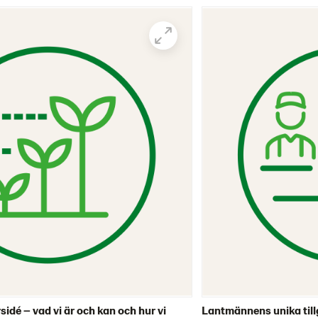
dé – vad vi är och kan och hur vi
Lantmännens unika till