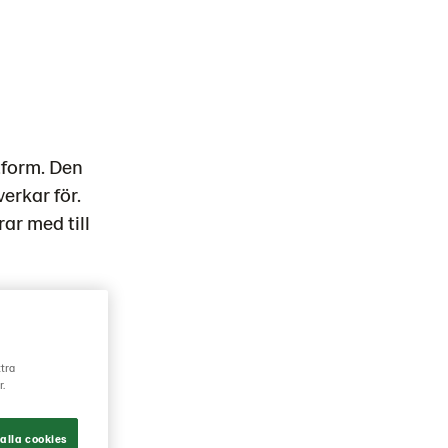
tform. Den
verkar för.
rar med till
n och
la
ttra
r.
alla cookies