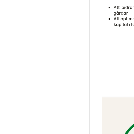
Att bidra
gårdar
Att opti
kapital i 