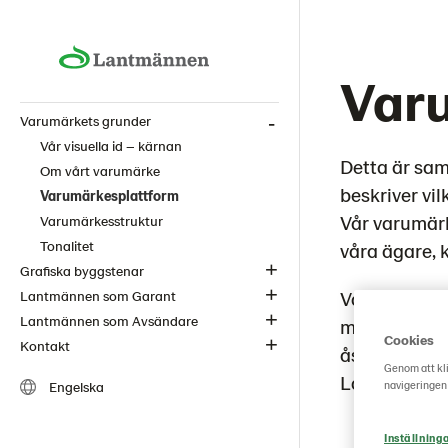
Var
Varumärkets grunder
Vår visuella id – kärnan
Detta är sa
Om vårt varumärke
beskriver vil
Varumärkesplattform
Vår varumärke
Varumärkesstruktur
Tonalitet
våra ägare, 
Grafiska byggstenar
Vår varumär
Lantmännen som Garant
Lantmännen som Avsändare
målgrupper. 
Cookies
Kontakt
åstadkomma e
Genom att kli
Lantmännen
navigeringen
Engelska
Inställning