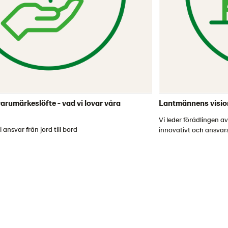
rumärkeslöfte - vad vi lovar våra
Lantmännens vision
Vi leder förädlingen a
 ansvar från jord till bord
innovativt och ansvars