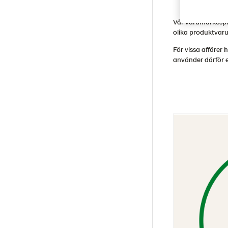
Vår varumärkespl
olika produktvar
För vissa affärer
använder därför e