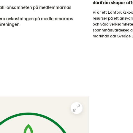
därifrån skapar aff
 till lönsamheten på medlemmarnas
Vi är ett Lantbruksko
mera avkastningen på medlemmarnas
resurser på ett ansva
föreningen
och våra verksamheter 
spannmålsvärdekedjan.
marknad där Sverige u