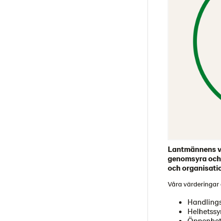
Lantmännens vä
genomsyra och 
och organisati
Våra värderingar 
Handlings
Helhetssy
Öppenhet