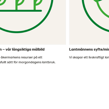
 – vår långsiktiga målbild
Lantmännens syfte/missi
v åkermarkens resurser på ett
Vi skapar ett livskraftigt la
fullt sätt för morgondagens lantbruk.