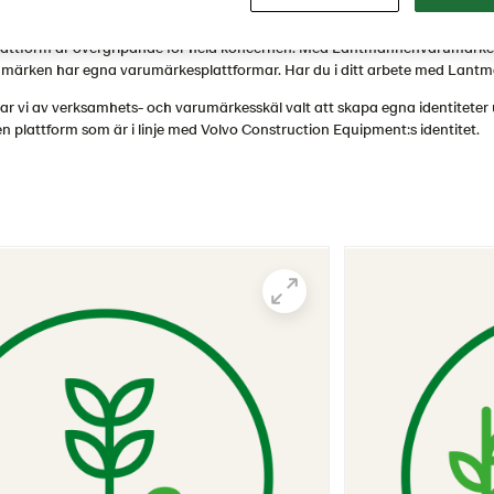
attform är övergripande för hela koncernen. Med Lantmännenvarumärket 
umärken har egna varumärkesplattformar. Har du i ditt arbete med Lantmä
 har vi av verksamhets- och varumärkesskäl valt att skapa egna identitet
n plattform som är i linje med Volvo Construction Equipment:s identitet.