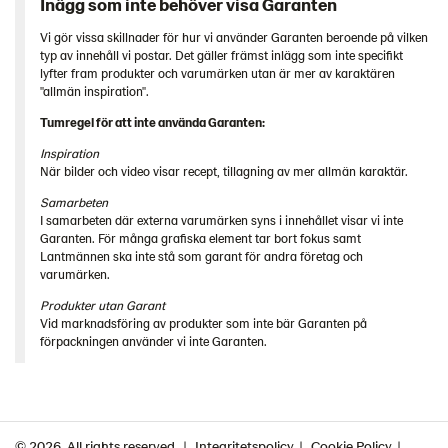
Inägg som inte behöver visa Garanten
Vi gör vissa skillnader för hur vi använder Garanten beroende på vilken
typ av innehåll vi postar
. Det gäller främst inlägg som inte specifikt
lyfter fram produkter och varumärken utan är mer av karaktären
"allmän inspiration".
Tumregel för att inte använda Garanten:
Inspiration
När bilder och video visar recept, tillagning av mer allmän karaktär.
Samarbeten
I samarbeten där externa varumärken syns i innehållet visar vi inte
Garanten. För många grafiska element tar bort fokus samt
Lantmännen ska inte stå som garant för andra företag och
varumärken.
Produkter utan Garant
Vid marknadsföring av produkter som inte bär Garanten på
förpackningen använder vi inte Garanten.
© 2026. All rights reserved
Integritetspolicy
Cookie Policy