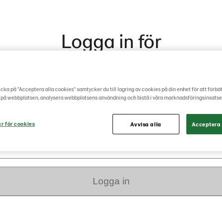
Logga in för
kontaktuppgifter
cka på "Acceptera alla cookies" samtycker du till lagring av cookies på din enhet för att förbä
 på webbplatsen, analysera webbplatsens användning och bistå i våra marknadsföringsinsatse
ar för cookies
Avvisa alla
Acceptera 
Logga in