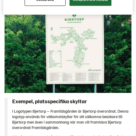
Framtidens Jordbruk
I You We
Digital implementering
Kontakt
Engelska
Exempel, platsspecifika skyltar
I Logotypen Bjertorp – Framtidsgården är Bjertorp överordnat. Denna
logotyp används för välkomstskyltar för att välkomna besökare till
Bjertorp men även i sammanhang när man vill framhäva Bjertorp
överordnat Framtidsgården.