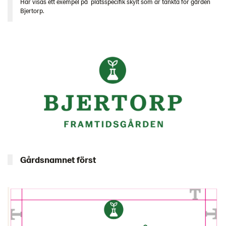
Här visas ett exempel på platsspecifik skylt som är tänkta för gården
Bjertorp.
Gårdsnamnet först