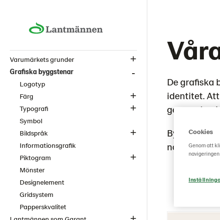
Våra
Varumärkets grunder
Grafiska byggstenar
De grafiska b
Logotyp
identitet. A
Färg
genomslag i
Typografi
Symbol
Byggstenarn
Cookies
Bildspråk
någon fil du
Informationsgrafik
Genom att kli
navigeringen
Piktogram
Mönster
Inställning
Designelement
Gridsystem
Papperskvalitet
Lantmännen som Garant