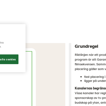
ttra
Grundregel
r.
Riktlinjen när ett pr
program är att Garant
alla cookies
filmsekvensen. Samma
placering gäller som 
fast placering 
ligger på unde
Kanalernas begräns
Vissa kanaler har regl
sponsorskap av tv-pr
budskap på ytan, anta