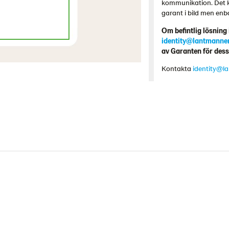
kommunikation. Det k
garant i bild men enb
Om befintlig lösning
identity@lantmanne
av Garanten för dessa
Kontakta
identity@