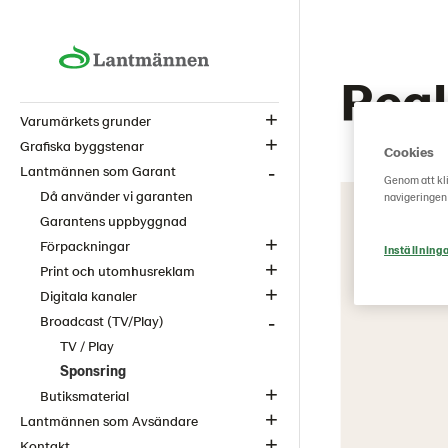
Regl
Varumärkets grunder
Grafiska byggstenar
Cookies
Lantmännen som Garant
Genom att kli
Då använder vi garanten
navigeringen
Garantens uppbyggnad
Förpackningar
Inställning
Print och utomhusreklam
Digitala kanaler
Broadcast (TV/Play)
TV / Play
Sponsring
Butiksmaterial
Lantmännen som Avsändare
Kontakt