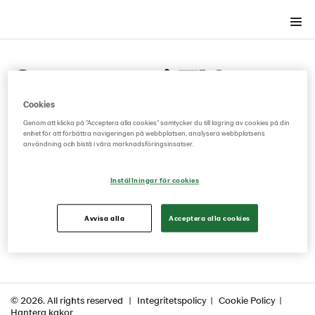
Varumärkets grunder
Garanten i TV-
Grafiska byggstenar
Lantmännen som Garant
Cookies
media
Då använder vi garanten
Genom att klicka på "Acceptera alla cookies" samtycker du till lagring av cookies på din
enhet för att förbättra navigeringen på webbplatsen, analysera webbplatsens
Garantens uppbyggnad
användning och bistå i våra marknadsföringsinsatser.
Vid de tillfällen när Lantmännen och våra
Förpackningar
produktvarumärken framträder i Tv gäller samma
Inställningar för cookies
Print och utomhusreklam
direktiv för hantering av Garanten, oavsett om det
Digitala kanaler
handlar om en reklamfilm eller ett sponsorskap.
Avvisa alla
Acceptera alla cookies
Broadcast (TV/Play)
TV / Play
Sponsring
Butiksmaterial
© 2026. All rights reserved
Integritetspolicy
Cookie Policy
Hantera kakor
Lantmännen som Avsändare