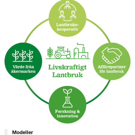
Mässor/Event/Rollups
Rekryteringsannonser
Visuella rum
Vykort/Inbjudning
Konceptdesign
Digital implementering
Kontakt
Engelska
Modeller