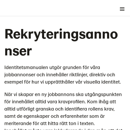
Varumärkets grunder
Rekryteringsanno
Grafiska byggstenar
Lantmännen som Garant
nser
Lantmännen som Avsändare
Riktlinjer (bolag och koncern)
Identitetsmanualen utgör grunden för våra
Tillämpningar
jobbannonser och innehåller riktlinjer, direktiv och
Fasta bärare
exempel för hur vi upprätthåller vår visuella identitet.
Rörliga bärare
När vi skapar en ny jobbannons ska utgångspunkten
Publikationer
för innehållet alltid vara kravprofilen. Kom ihåg att
Modeller
alltid utförligt granska och identifiera rollens krav,
Banner/liten yta
samt de egenskaper och erfarenheter som är
Reklamfilm
meriterande för att hitta rätt ton i texten.
Utbudskommunikation