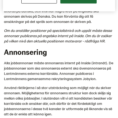
Generellt ska jobbannonserna skrivas på det språk som rollen kräver.
Om tjänsten till exempel är stationerad i Danmark, kommer att
utföras på danska, och inte har några krav på engelska ska
annonsen skrivas på Danska. Du kan förvänta dig att få
ansökningar på det språk som annonsen är skriven på.
Om du anställer positioner på specialistnivå och uppåt måste dessa
annonser publiceras på engelska internt på Inside. Om du är osäker
på vilken nivå den aktuella positionen motsvarar - rådfråga HR.
Annonsering
Alla jobbannonser måste annonseras internt på Inside (intranät). De
jobbannonser som ska annonseras externt ska ävenannonseras på
Lantmännens externa karriärsida. Annonser publiceras i
Lantmännens gemensamma rekryteringssystem Jobylon.
Använd riktlinjerna i så stor utsträckning som möjligt när du skriver
annonsen. Möjligheterna för annonsens struktur kan dock skilja sig
mellan olika jobbsajter. I slutändan vill vi att kandidaten besöker vår
karriärsida och ansöker där, och därför är det fördelaktigt om
jobbannonserna i dessa två kanaler är utformade på liknande vis så
att de är enkla att känna igen.