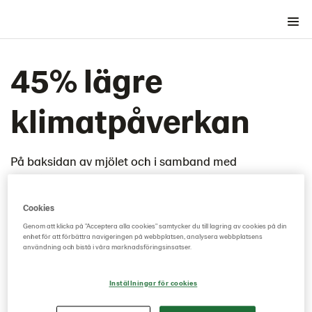
Varumärkets grunder
45% lägre
Grafiska byggstenar
Lantmännen som Garant
klimatpåverkan
Lantmännen som Avsändare
Riktlinjer (bolag och koncern)
På baksidan av mjölet och i samband med
Tillämpningar
beskrivande texter av programmet Klimat & Natur
Konceptdesign
förekommer ett element som stärker programmets
Klimat & Natur
Cookies
positiva inverkan med budskapet "45% lägre
Logotyp
Genom att klicka på "Acceptera alla cookies" samtycker du till lagring av cookies på din
klimatpåverkan*".
enhet för att förbättra navigeringen på webbplatsen, analysera webbplatsens
Logotyp med budskap
användning och bistå i våra marknadsföringsinsatser.
Bandet
Inställningar för cookies
Typografi
Bildmanér