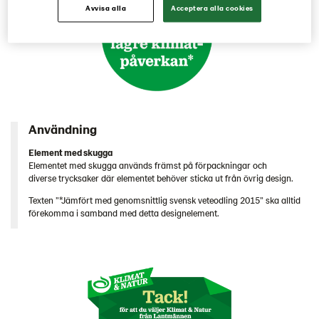
Avvisa alla
Acceptera alla cookies
Mönster & illustrationer
45% lägre klimatpåverkan
Framtidsgården
Växthuset
Framtidens Jordbruk
Användning
I You We
Element med skugga
Digital implementering
Elementet med skugga används främst på förpackningar och
Kontakt
diverse trycksaker där elementet behöver sticka ut från övrig design.
Texten ”*Jämfört med genomsnittlig svensk veteodling 2015” ska alltid
Engelska
förekomma i samband med detta designelement.