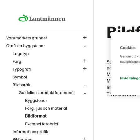
Bild
Varumärkets grunder
Grafiska byggstenar
Cookies
Logotyp
Genom att kli
Standard image 
Färg
navigeringen
pages)
Typografi
Manual teaser 
Symbol
Inställning
Manual teaser 
Bildspråk
Image in text ed
Guidelines produktfotomanér
Theme blocks
Byggstenar
Färg, ljus och material
Bildformat
Exempel fotobrief
Informationsgrafik
Piktogram