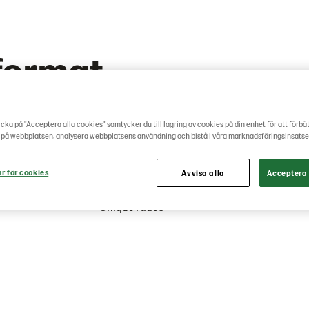
format
cka på "Acceptera alla cookies" samtycker du till lagring av cookies på din enhet för att förbä
(Used in top of all
 på webbplatsen, analysera webbplatsens användning och bistå i våra marknadsföringsinsatse
1920 x 500 px
block rectangle
600 x 400 px
ar för cookies
Avvisa alla
Acceptera 
block square
400 x 400 px
itor
780 x 520 px
Unique ratios