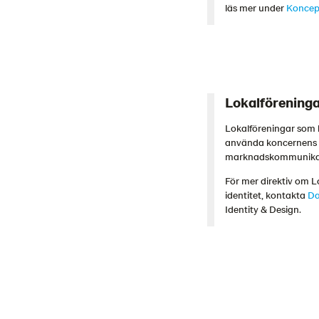
läs mer under
Koncep
Lokalförening
Lokalföreningar som
använda koncernens va
marknadskommunika
För mer direktiv om L
identitet, kontakta
Da
Identity & Design.