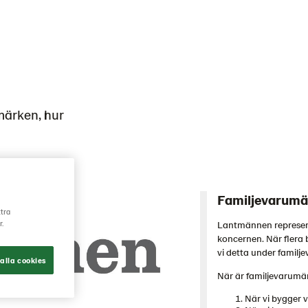
märken, hur
Familjevarumä
ttra
Lantmännen represent
r.
koncernen. När flera 
vi detta under familj
alla cookies
När är familjevarum
När vi bygger 