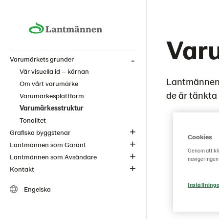
Var
Varumärkets grunder
Vår visuella id – kärnan
Lantmännens
Om vårt varumärke
de är tänkta 
Varumärkesplattform
Varumärkesstruktur
Tonalitet
Grafiska byggstenar
Cookies
Lantmännen som Garant
Genom att kli
Lantmännen som Avsändare
navigeringen
Kontakt
Inställning
Engelska