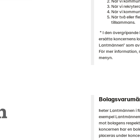
När vi kommuni
När vi rekrytera
När vi kommunic
När två eller 
tillsammans.
* I den övergripande 
ersätta koncernens l
Lantmännen" som av
För mer information, 
menyn.
Bolagsvarumä
heter Lantmännen i f
exempel Lantmännen 
mot bolagens respekti
koncernen har en bo
placeras under konc