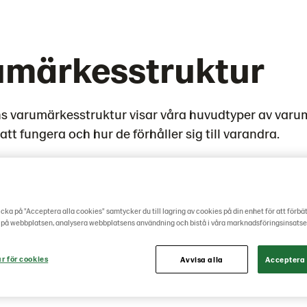
umärkesstruktur
 varumärkesstruktur visar våra huvudtyper av varu
att fungera och hur de förhåller sig till varandra.
cka på "Acceptera alla cookies" samtycker du till lagring av cookies på din enhet för att förbä
 på webbplatsen, analysera webbplatsens användning och bistå i våra marknadsföringsinsatse
ar för cookies
Avvisa alla
Acceptera 