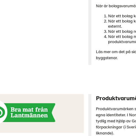
När är bolagsvarumä
När ett bolag 
När ett bolag 
externt.
När ett bolag r
När ett bolag 
produktvarumä
Läs mer om det på si
byggstenar.
Produktvarum
Produktvarumärken s
egna identiteter. I N
tydlig med hjälp av 
förpackningar (i Sver
liknande).