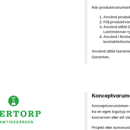
När produktvarumärke
Använd produk
Följ produktva
Använd alltid G
Lantmännen ty
Använd i förs
kontaktinforma
Använd alltid Garante
Garanten.
Konceptvarum
Konceptvarumärken so
ha en egen logotyp m
koncernen eller ett vi
Projekt eller kommun