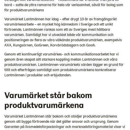
bord − satte de yttre ramarna för hela vår verksamhet, såväl för bolag som
för produktvarumärkena
Varumärket Lantmännen har idag − efter drygt 10 år av framgångsrikt
varumärkesarbete − en mycket hög kännedom i Sverige och ett unikt
förtroende. Lantmännen rankas som ett av Sveriges mest hållbara
varumärken. Samtidigt har vi utvecklat både vår kommunikation och
positioneringen av flera av våra välkända produktvarumärken, exempelvis
AXA, Kungsörnen, GoGreen, Korvbrödsbagarn och Gooh.
Genom ett kontinuerligt varumärkes- och kommunikationsarbetet har vi
genom åren skapat allt starkare koppling mellan Lantmännen och våra
produktvarumärken. Lantmännen-varumärkets värden lägger en grund för
tillit och efterfrågan samtidigt som produktvarumärkena konkretiserar
Lantmännen i produkter och erbjudanden.
Varumärket står bakom
produktvarumärkena
Varumärket Lantmännen står bakom och stödjer produktvarumärkena
genom att bygga förtroende när det gäller ansvar och ursprung. Genom
Garanten på livsmedelsförpackningar och marknadsföringsmaterial visar vi