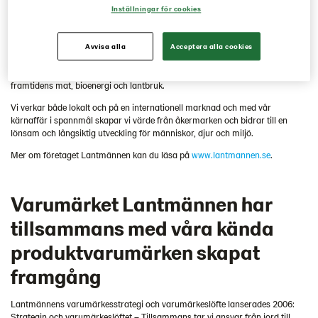
Inställningar för cookies
uppdraget att bidra till lönsamhet på gårdarna och optimera ägarnas
kapital i föreningen.
Lantmännen arbetar i hela värdekedjan från jord till bord med
Avvisa alla
Acceptera alla cookies
marknadsledande verksamheter inom förädlingsindustrin, ett långsiktigt
affärspartnerskap med lantbrukarna samt forskning och innovation för
framtidens mat, bioenergi och lantbruk.
Vi verkar både lokalt och på en internationell marknad och med vår
kärnaffär i spannmål skapar vi värde från åkermarken och bidrar till en
lönsam och långsiktig utveckling för människor, djur och miljö.
Mer om företaget Lantmännen kan du läsa på
www.lantmannen.se
.
Varumärket Lantmännen har
tillsammans med våra kända
produktvarumärken skapat
framgång
Lantmännens varumärkesstrategi och varumärkeslöfte lanserades 2006:
Strategin och varumärkeslöftet − Tillsammans tar vi ansvar från jord till